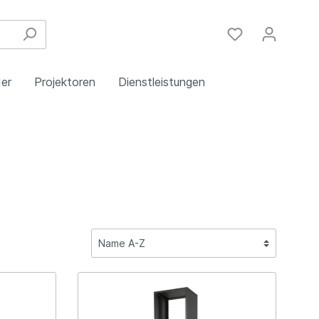
er
Projektoren
Dienstleistungen
Festinstallation
Einbau
Steuergeräte
Schulungen
Handy & DSL