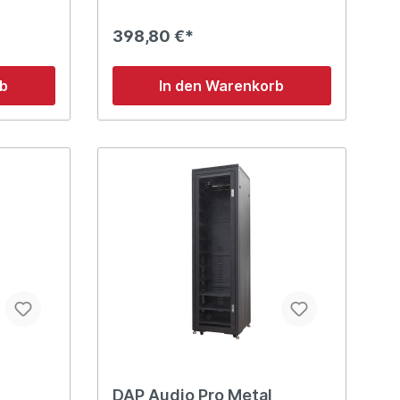
iene auf
Stabile Doppelmontageschiene auf
Vorder- und Rückseite Belüftung:
398,80 €*
Seitenabdeckung 4 Gummifüße & 4
Schwenkräder enthalten Biologisch
rton &
abbaubare Verpackung (Karton &
rb
In den Warenkorb
Holzkiste) M6-Montagesätze
enthalten Abmessungen: 560 x 460
: 29 kg
x 1750 (LxBxH) Gewicht: 37 kg
DAP Audio Pro Metal