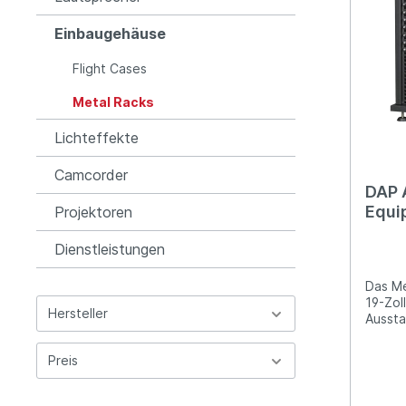
Einbaugehäuse
Flight Cases
Metal Racks
Lichteffekte
Camcorder
DAP 
Equi
Projektoren
Dienstleistungen
Das Me
19-Zol
Hersteller
Aussta
Höheneinhe
Details: 19-Zoll-Rac
Preis
profes
Höhenein
Rahmen