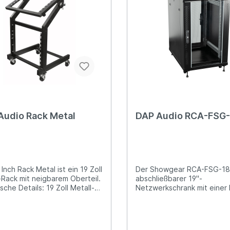
Audio Rack Metal
DAP Audio RCA-FSG
Inch Rack Metal ist ein 19 Zoll
Der Showgear RCA-FSG-18 
-Rack mit neigbarem Oberteil.
abschließbarer 19"-
Details: 19 Zoll Metall-
Netzwerkschrank mit einer
von 18 Rackeinheiten (800 
ding (justierbar); Schwarz
ist sowohl mit Schwenkräde
sungen: 550 x 560 x 760
auch mit Gummifüßen ausge
(LxBxH) Gewicht: 27,5 kg
Sie können zwischen beide