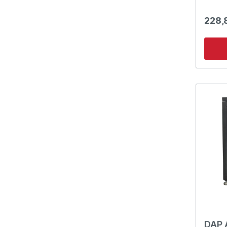
Stabil
Vorder- u
228,
Seitenabdec
Schwenkr
abbaub
Holzkiste) M6-Mo
enthalten Abmessunge
DAP 