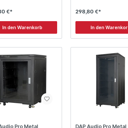
e Doppelmontageschiene auf
Stabile Doppelmontagesch
nd Rückseite Belüftung:
Vorder- und Rückseite Belüftung:
80 €*
298,80 €*
kung 4 Gummifüße & 4
Seitenabdeckung 4 Gummifüße & 4
äder enthalten Biologisch
Schwenkräder enthalten Biologisch
are Verpackung (Karton &
abbaubare Verpackung (Ka
In den Warenkorb
In den Warenko
ntagesätze
Holzkiste) M6-Montagesätze
n: 566 x 462
enthalten Abmessungen: 560 x 460
x 594 (LxBxH) Gewicht: 18 kg
x 1180 (LxBxH) Gewicht
Audio Pro Metal
DAP Audio Pro Metal