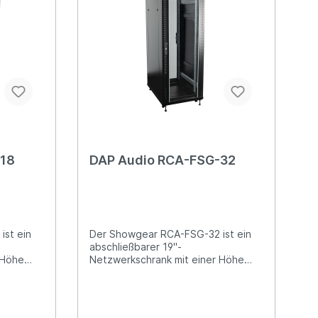
-18
DAP Audio RCA-FSG-32
ist ein
Der Showgear RCA-FSG-32 ist ein
abschließbarer 19"-
 Höhe
Netzwerkschrank mit einer Höhe
mm). Er
von 32 Rackeinheiten (1422 mm). Er
rn als
ist sowohl mit Schwenkrädern als
stattet.
auch mit Gummifüßen ausgestattet.
n
Sie können zwischen beiden