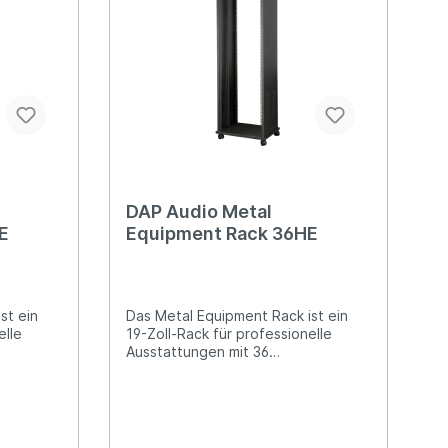
DAP Audio Metal
E
Equipment Rack 36HE
st ein
Das Metal Equipment Rack ist ein
elle
19-Zoll-Rack für professionelle
Ausstattungen mit 36
Höheneinheiten. Technische
Details: 19-Zoll-Rack für
 24
professionelle Ausstattungen 36
Höheneinheiten (HE) 1,2-mm-
ichtet
Rahmen, matt, pulverbeschichtet