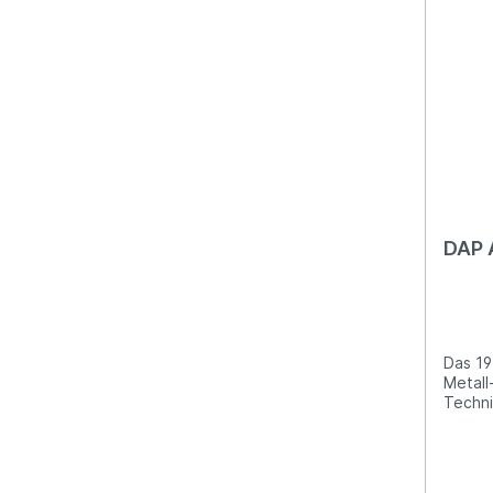
DAP 
Das 19 
Metall
Technische 
Rack Mit neigbarem Oberteil
Toploa
Abmes