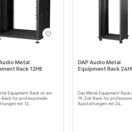
Audio Metal
DAP Audio Metal
pment Rack 12HE
Equipment Rack 24H
tal Equipment Rack ist ein
Das Metal Equipment Rack i
l-Rack für professionelle
19-Zoll-Rack für profession
ttungen mit 12
Ausstattungen mit 24
iten. Technische
Höheneinheiten. Technische
k für
Details: 19-Zoll-Rack für
sionelle Ausstattungen 12
professionelle Ausstattungen
heiten (HE) 1,2-mm-
Höheneinheiten (HE) 1,2-mm-
, matt, pulverbeschichtet
Rahmen, matt, pulverbesch