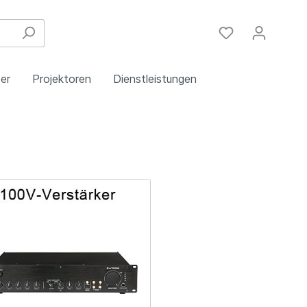
er
Projektoren
Dienstleistungen
Festinstallation
Einbau
Steuergeräte
Schulungen
Handy & DSL