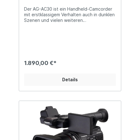
Der AG-AC30 ist ein Handheld-Camcorder
mit erstklassigem Verhalten auch in dunklen
Szenen und vielen weiteren
professionellen Features und Tools. Der
große Brennweitenbereich (29,5 mm
Weitwinkel bis 20-fach Zoom) ermöglicht
spektakuläre Nahaufnahmen sowie
spannende Weitwinkelwinkelaufnahmen.
Dank des LED-Videolichts mit zwei
integrierten Filtern gelingen Ihnen auch bei
1.890,00 €*
Dunkelheit perfekt belichtete Aufnahmen:
Der Farbkorrekturfilter sorgt für die richtige
Farbtemperatur, während das Diffusor
Details
Filter das Licht weicher macht. Sein
hervorragendes Bildverhalten verdankt der
Camcorder dem neuen 1/3.1-Typ BSI-
Sensor, der mit effektiv 6,03 Megapixeln
höchste Bildqualität garantiert. So sind
selbst an dunklen Orten helle, lebendige
Bilder möglich. Der leistungsstarke 20-fach
optische Zoom mit extrem hoher Auflösung
lässt Sie weit entfernte Szenen in
greifbare Nähe rücken. Dank Intelligent
Resolution Technology sind stark