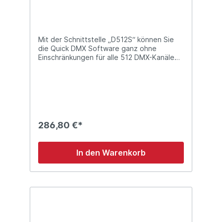
Mit der Schnittstelle „D512S“ können Sie
die Quick DMX Software ganz ohne
Einschränkungen für alle 512 DMX-Kanäle
verwenden. Die Schnittstelle kann eine
Szene oder Chase für 512 DMX-Kanäle
speichern, die abgespielt wird, falls die
Verbindung zum Computer unterbrochen
wird. Beachten Sie bitte, dass die Quick
DMX D512S nur mit der Quick DMX
Software funktioniert. Technische Details:
286,80 €*
Straßentaugliches Metallgehäuse Power-
und Link-Anzeige-LEDs an der Frontplatte
Unbegrenzte Anzahl von verschiedenen
In den Warenkorb
Fixturen Volle 512 DMX-Kanäle MIDI
triggerbar durch " Learning"-Modus Quick
DMX Software im Preis enthalten
Abmessungen: 75 x 35 x 35 (LxBxH)
Gewicht: 0,08 kg