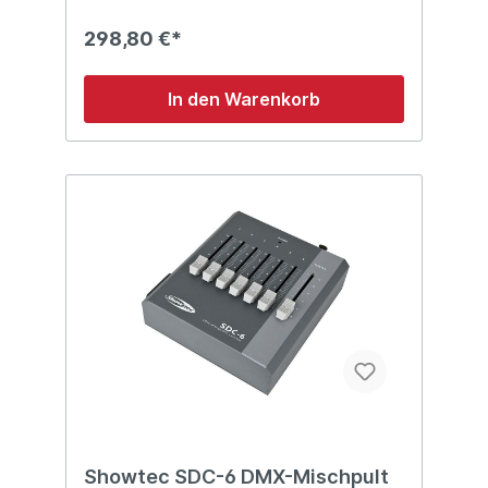
Der Scanmaster 2 MKII ist mit einem USB-
Anschluss ausgestattet, mit dem man ein
298,80 €*
externes DJ-Licht anschließen kann.
Außerdem verfügt der Scanmaster 2 MKII
standardmäßig über einen Joystick.
In den Warenkorb
Technische Details: Controller für 12
Scheinwerfer mit bis zu 16 Kanälen 240
Szenen & 12 Chases Zuweisbarer Joystick
Ideal für Movingheads & Scanner
Abmessungen: 483 x 135 x 82 (LxBxH)
Gewicht: 2,7 kg
Showtec SDC-6 DMX-Mischpult