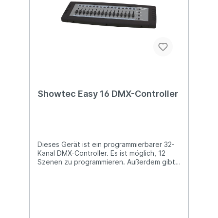
einem Flightcase geliefert. Technische
Details: Moving Light Controller inkl.
Flightcase Für 80 Scheinwerfer mit jeweils
bis zu 40 Kanälen (1024 Kanäle) 600
Szenen/Chases Jede Chase kann bis zu
600 Schritte enthalten Einfach
verwendbarer Formgenerator Intelligentes
Jogwheel Abmessungen: 655 x 550 x 135
(LxBxH) Gewicht: 12,6 kg
Showtec Easy 16 DMX-Controller
Dieses Gerät ist ein programmierbarer 32-
Kanal DMX-Controller. Es ist möglich, 12
Szenen zu programmieren. Außerdem gibt
es ein eingebautes Lauflicht, eine
Geschwindigkeits-Regulierung, Lauflicht-
Richtung und Fade-Time. Dieser
Lichtcontroller ist die beste Lösung für
kleine Lichtshows oder Test-Setups.
Technische Details: Idealer DMX-Controller