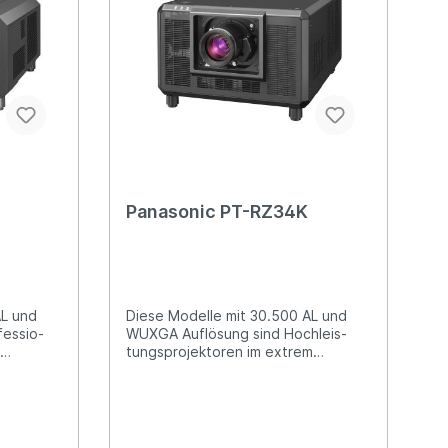
Panasonic PT-RZ34K
AL und
Diese Modelle mit 30.500 AL und
fessio­
WUXGA Auflösung sind Hochleis­
-
tungsprojektoren im extrem
 in großen
kompakten Format für den Einsatz in
im
großen Auditorien und bei Events.
sind PT-
Weitere Varianten sind PT-RQ35K
) und PT-
(4K mit Quad Pixel Drive / 30.500
 / 20.000
AL) und PT-RQ50K (4K nativ 4.096 x