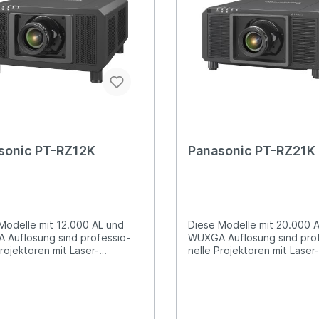
sonic PT-RZ12K
Panasonic PT-RZ21K
Modelle mit 12.000 AL und
Diese Modelle mit 20.000 
Auflösung sind professio­
WUXGA Auflösung sind pro
Projektoren mit Laser-
nelle Projektoren mit Laser
uelle für den Einsatz in großen
Lichtquelle für den Einsatz
rien, bei Events und im
Auditorien, bei Events und 
h. Weitere Varianten sind PT-
Verleih. Weitere Varianten 
(SXGA+ / 12.000 AL) und PT-
RS20K (SXGA+ / 20.000 AL
(2.560 x 1.600 Pixel / 10.000
RQ22K (2.560 x 1.600 Pixel