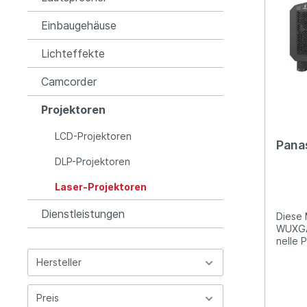
Einbaugehäuse
Lichteffekte
Camcorder
Projektoren
LCD-Projektoren
Pana
DLP-Projektoren
Laser-Projektoren
Dienstleistungen
Diese 
WUXGA 
nelle 
Lichtq
Hersteller
Audito
Verlei
RS11K 
Preis
RQ13K 