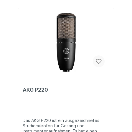
es unempfindlich für Schall von der Seite
oder von hinten. Dadurch erhalten Sie auch
unter akustisch nicht optimalen
Bedingungen gute Ergebnisse ohne
Übersprechen und Feedback.Durch sein
robustes Metall-Gehäuse ist das AKG P170
bestens für den Live-Einsatz
geeignet.Technische Details
Detailreiches Klangbild dank Frequenz-
Anhebung von 6 dB bei 10 kHz Sauberer
Klang auch bei lauten Instrumenten durch
Grenzschalldruck bis zu 155 dB Langlebig
durch stabiles Gehäuse aus Metall für
harten Bühnen-Einsatz Sicherer Halt
durch mitgelieferte Mikrofonklammer
AKG P220
Das AKG P220 ist ein ausgezeich­netes
Studiomikrofon für Gesang und
Instrumentenaufnahmen. Es hat einen