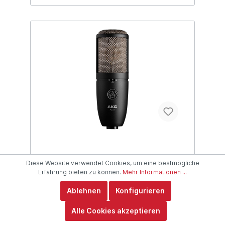
das AKG P3 S sehr widerstandsfähig. Ein
Schutzetui und ein Stativadapter sind
bereits im Lieferumfang
enthalten.Technische Details Knackfreier
Ein-/Ausschalter Robuste Federstahl-
Gitterkappe Widerstandsfähiges
Druckguss-Metallgehäuse Inklusive
Stativadapter und Mikrofon-Etui
AKG P420
Diese Website verwendet Cookies, um eine bestmögliche
Erfahrung bieten zu können.
Mehr Informationen ...
Ablehnen
Konfigurieren
Alle Cookies akzeptieren
Das AKG P420 ist ein hervorra­gendes
Studiomikrofon für die Aufnahme von