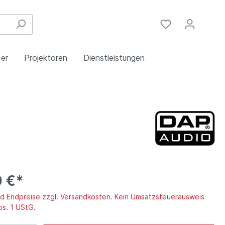
er
Projektoren
Dienstleistungen
Festinstallation
Einbau
Steuergeräte
Schulungen
Handy & DSL
0 €*
ind Endpreise zzgl. Versandkosten. Kein Umsatzsteuerausweis
bs. 1 UStG.