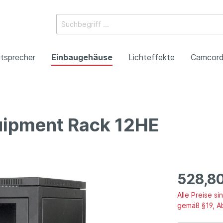
tsprecher
Einbaugehäuse
Lichteffekte
Camcord
uipment Rack 12HE
ossysteme
e Mischpulte
erstärker
boxen
Racks
 Heads
-Camcorder
ojektoren
gestaltung
Antennentechnik
Tonsäulen
Spezialeffekte
P2HD-Camcorder
Laser-Projektoren
Werbeartikel
roduktion
Benefizkonzerte
528,8
Alle Preise s
gemäß §19, A