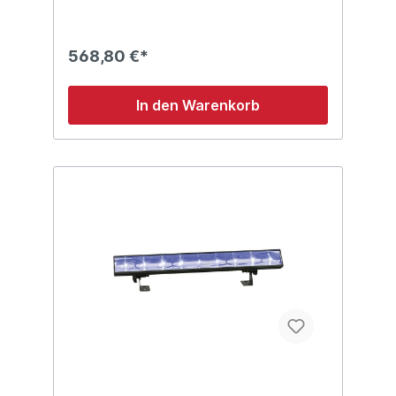
Modus gesteuert werden. Das Showtec
Shark Scan One-Gehäuse passt am besten
in das 2-teilige DAP D7526-case und das 4-
568,80 €*
teilige DAP D7528-Flightcase. Technische
Details: Kompakter 100 W LED-Scanner 7
rotierende Gobos + offen 8 Farben + weiß
In den Warenkorb
3-Facetten-Prisma Motorisierter Fokus
Abmessungen: 380 x 250 x 297 (LxBxH)
Gewicht: 6,6 kg