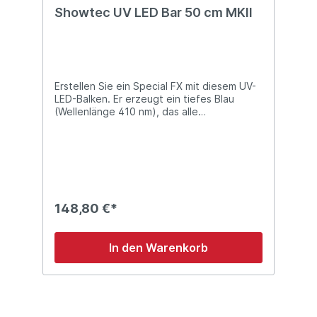
Showtec UV LED Bar 50 cm MKII
Erstellen Sie ein Special FX mit diesem UV-
LED-Balken. Er erzeugt ein tiefes Blau
(Wellenlänge 410 nm), das alle
fluoreszierenden Farben zum Leuchten
bringt. Die UV-LED-Bar ist sehr geeignet für
kleine Clubs, Männerhöhlen, mobile DJs
usw. Technische Details: Plug & Play 9 x 3W
UV LEDs Retro-Schwarzlichteffekt
Abmessungen: 500 x 60 x 116 (LxBxH)
Gewicht: 1,5 kg
148,80 €*
In den Warenkorb