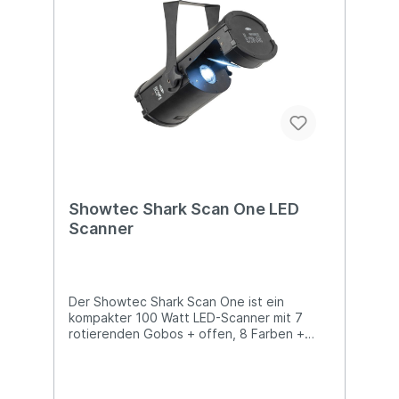
Abmessungen: 335 x 204 x 165 (LxBxH)
Gewicht: 3,54 kg
Showtec Shark Scan One LED
Scanner
Der Showtec Shark Scan One ist ein
kompakter 100 Watt LED-Scanner mit 7
rotierenden Gobos + offen, 8 Farben +
weiß und 3 Facettenprismen, geeignet für
Innenräume. Alle Funktionen und Effekte,
wie Strobe, Dimming und Fokus, können
über DMX, Auto, Sound und Master/Slave-