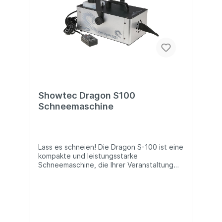
farbigen LEDs an der Seite der Maschine
zeigt Ihnen den Status der Maschine sowie
den Flüssigkeitsstand an. Technische
Details: Hohe Leistung Perfektes Preis-
Leistungs-Verhältnis Elegantes Design
DMX-512-Steuerung Inklusive
Timer/Fernbedienung Abmessungen: 445 x
260 x 278 (LxBxH) Gewicht: 8,1 kg
Showtec Dragon S100
Schneemaschine
Lass es schneien! Die Dragon S-100 ist eine
kompakte und leistungsstarke
Schneemaschine, die Ihrer Veranstaltung
auch bei angenehmen Temperaturen ein
echtes Winterfeeling verleiht.Fügen Sie
Ihrer Veranstaltung den Wow-Faktor hinzu
und verblüffen Sie Ihr Publikum. Sie wird
komplett mit einer kabelgebundenen
Ein-/Aus-Fernbedienung geliefert. Die