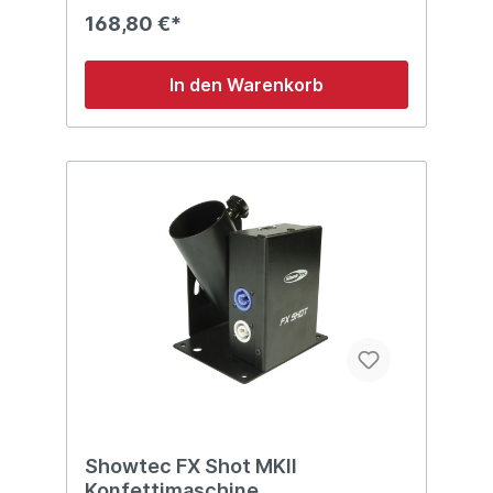
Dragon S-100 wurde so optimiert, dass sie
168,80 €*
die beste Leistung liefert, sobald sie mit
original Showtec Snow liquid betrieben
wird. Technische Details: Kompakte Größe
In den Warenkorb
Einschließlich Hängehalterung Plug & Play
Kabelfernbedienung DMX: nicht vorhanden
Abmessungen: 340 x 185 x 250 (LxBxH)
Gewicht: 4,0 kg
Showtec FX Shot MKII
Konfettimaschine