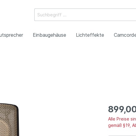
utsprecher
Einbaugehäuse
Lichteffekte
Camcorde
ossysteme
e Mischpulte
erstärker
boxen
Racks
 Heads
-Camcorder
ojektoren
gestaltung
Antennentechnik
Tonsäulen
Spezialeffekte
P2HD-Camcorder
Laser-Projektoren
Werbeartikel
roduktion
Benefizkonzerte
899,00
Alle Preise s
gemäß §19, A