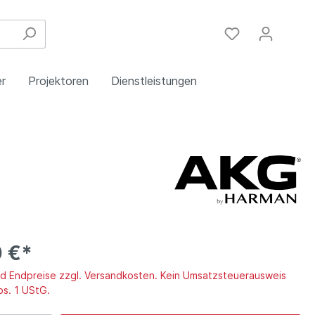
r
Projektoren
Dienstleistungen
Festinstallation
Einbau
Steuergeräte
Schulungen
Handy & DSL
 €*
ind Endpreise zzgl. Versandkosten. Kein Umsatzsteuerausweis
bs. 1 UStG.