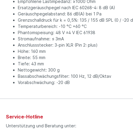
Empfohlene Lastimpedanz: ≥1000 Ohm
Ersatzgeräuschpegel nach IEC 60268-4: 8 dB (A)
Geräuschpegelabstand: 86 dB(A) bei 1 Pa
Grenzschalldruck für k = 0,5%: 135 / 155 dB SPL (0 / -20 
Temperaturbereich: -10 °C +60 °C
Phantomspeisung: 48 V ±4 V IEC 61938
Stromaufnahme: ≤ 3mA
Anschlussstecker: 3-pin XLR (Pin 2: plus)
Höhe: 160 mm
Breite: 55 mm
Tiefe: 43 mm
Nettogewicht: 300 g
Bassabschwächungsfilter: 100 Hz, 12 dB/Oktav
Vorabschwächung: -20 dB
Service-Hotline
Unterstützung und Beratung unter: