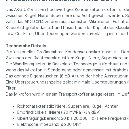
Das AKG C314 ist ein hochwer­tiges Kondensatormikrofon für den 
zwischen Kugel, Niere, Superniere und Acht gewählt werden. 
zählt das AKG C314 zu den rauschärmsten Mikrofonen. Es hat e
Kapsel ist goldbedampft und basiert auf der Kapsel des Klass
Low-Cut Filter. Übersteuerungen werden zuverlässig mit einer 
Technische Details
Professionelles Großmembran-Kondensatormikrofonset mit Do
Zwischen den Richtcharakteristiken Kugel, Niere, Superniere 
Die Wandlerkapsel ist in Backplate-Technologie aufgebaut un
wenn das Mikrofon in Sendernähe oder gemeinsam mit drahtlos
Das geringe Eigenrauschen (8 dB-A) und der hohe Aussteuerun
Eine Übersteuerungsanzeige zeigt minimale Übersteuerungen (B
Filter.
Das Mikrofon wird in einem Transportkoffer ausgeliefert. Im Lie
Richtcharakteristik: Niere, Superniere, Kugel, Achter
Empfindlichkeit: (Niere) 20 mV/Pa (-34 dBV)
Übertragungsbereich: 20 bis 20.000 Hz (siehe Frequenzk
Elektrische Impedanz: ≤ 200 Ohm