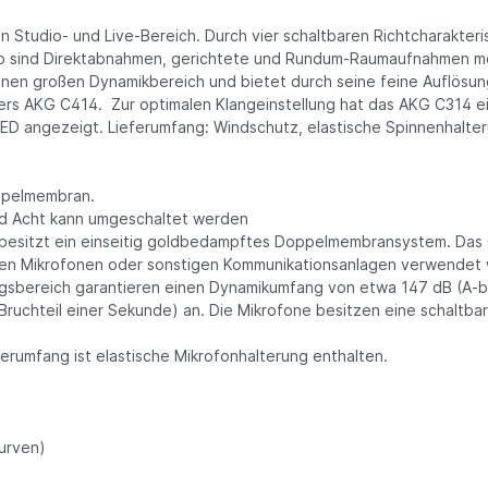
Studio- und Live-Bereich. Durch vier schaltbaren Richtcharakterist
So sind Direktabnahmen, gerichtete und Rundum-Raumaufnahmen mög
inen großen Dynamikbereich und bietet durch seine feine Auflösu
ikers AKG C414. Zur optimalen Klangeinstellung hat das AKG C314 
LED angezeigt. Lieferumfang: Windschutz, elastische Spinnenhalter
ppelmembran.
und Acht kann umgeschaltet werden
d besitzt ein einseitig goldbedampftes Doppelmembransystem. Das
en Mikrofonen oder sonstigen Kommunikationsanlagen verwendet 
gsbereich garantieren einen Dynamikumfang von etwa 147 dB (A-b
ruchteil einer Sekunde) an. Die Mikrofone besitzen eine schaltb
ferumfang ist elastische Mikrofonhalterung enthalten.
urven)