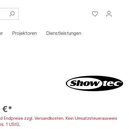
er
Projektoren
Dienstleistungen
Festinstallation
Einbau
Steuergeräte
Schulungen
Handy & DSL
 €*
ind Endpreise zzgl. Versandkosten. Kein Umsatzsteuerausweis
bs. 1 UStG.