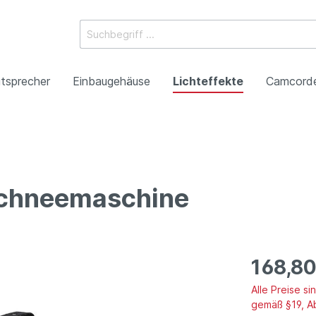
tsprecher
Einbaugehäuse
Lichteffekte
Camcord
ossysteme
e Mischpulte
erstärker
boxen
Racks
 Heads
-Camcorder
ojektoren
gestaltung
Antennentechnik
Tonsäulen
Spezialeffekte
P2HD-Camcorder
Laser-Projektoren
Werbeartikel
Schneemaschine
roduktion
Benefizkonzerte
168,80
Alle Preise s
gemäß §19, A