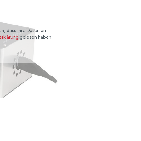
en, dass Ihre Daten an
rklärung
gelesen haben.