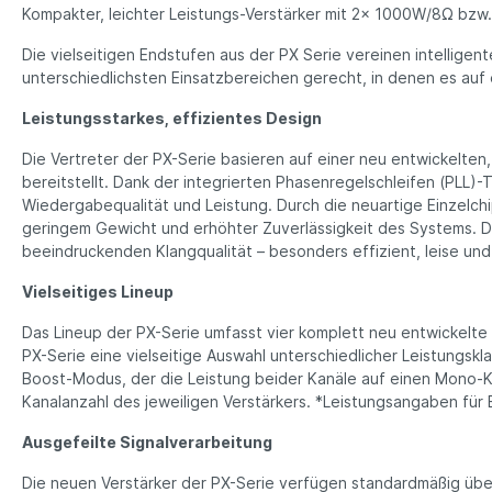
Kompakter, leichter Leistungs-Verstärker mit 2x 1000W/8Ω bz
Die vielseitigen Endstufen aus der PX Serie vereinen intellige
unterschiedlichsten Einsatzbereichen gerecht, in denen es auf
Leistungsstarkes, effizientes Design
Die Vertreter der PX-Serie basieren auf einer neu entwickelten
bereitstellt. Dank der integrierten Phasenregelschleifen (PLL)-T
Wieder­gabe­qualität und Leistung. Durch die neuartige Einzelc
geringem Gewicht und erhöhter Zuverlässigkeit des Systems. D
beeindruckenden Klangqualität – besonders effizient, leise und
Vielseitiges Lineup
Das Lineup der PX-Serie umfasst vier komplett neu entwickelte 
PX-Serie eine vielseitige Auswahl unterschiedlicher Leistungsk
Boost-Modus, der die Leistung beider Kanäle auf einen Mono-Ka
Kanalanzahl des jeweiligen Verstärkers. *Leistungsangaben für 
Ausgefeilte Signalverarbeitung
Die neuen Verstärker der PX-Serie verfügen standardmäßig über 