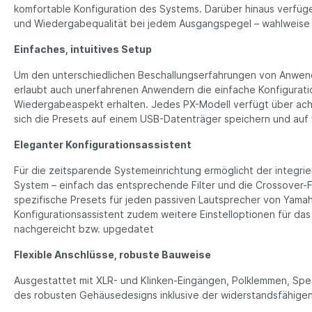
komfortable Konfiguration des Systems. Darüber hinaus verfüg
und Wiedergabequalität bei jedem Ausgangspegel – wahlweise 
Einfaches, intuitives Setup
Um den unterschiedlichen Beschallungserfahrungen von Anwen
erlaubt auch unerfahrenen Anwendern die einfache Konfigurat
Wiedergabeaspekt erhalten. Jedes PX-Modell verfügt über acht 
sich die Presets auf einem USB-Datenträger speichern und auf 
Eleganter Konfigurationsassistent
Für die zeitsparende Systemeinrichtung ermöglicht der integrie
System – einfach das entsprechende Filter und die Crossover-F
spezifische Presets für jeden passiven Lautsprecher von Yamaha
Konfigurationsassistent zudem weitere Einstelloptionen für da
nachgereicht bzw. upgedatet
Flexible Anschlüsse, robuste Bauweise
Ausgestattet mit XLR- und Klinken-Eingängen, Polklemmen, Spea
des robusten Gehäusedesigns inklusive der widerstandsfähigen 