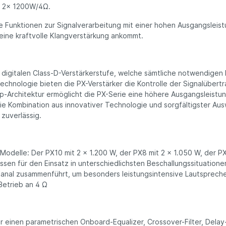
w. 2x 1200W/4Ω.
nte Funktionen zur Signalverarbeitung mit einer hohen Ausgangslei
 eine kraftvolle Klangverstärkung ankommt.
, digitalen Class-D-Verstärkerstufe, welche sämtliche notwendigen 
echnologie bieten die PX-Verstärker die Kontrolle der Signal­über­t
hip-Architektur ermöglicht die PX-Serie eine höhere Ausgangsleist
ie Kombination aus innovativer Technologie und sorgfältigster Au
 zuverlässig.
Modelle: Der PX10 mit 2 x 1.200 W, der PX8 mit 2 x 1.050 W, der P
lassen für den Einsatz in unterschiedlichsten Beschallungssituati
nal zusammenführt, um besonders leistungsintensive Lautsprecher 
Betrieb an 4 Ω
einen parametrischen Onboard-Equalizer, Crossover-Filter, Delay- 