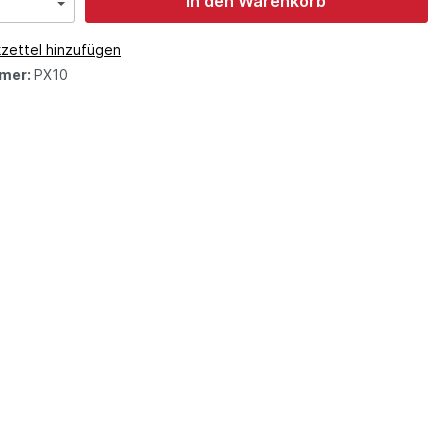
In den Warenkorb
zettel hinzufügen
mer:
PX10