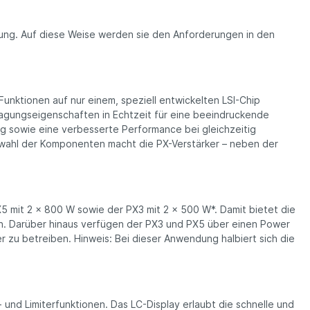
stung. Auf diese Weise werden sie den Anforderungen in den
Funktionen auf nur einem, speziell entwickelten LSI-Chip
ragungs­eigen­schaften in Echtzeit für eine beein­druckende
ung sowie eine verbesserte Performance bei gleichzeitig
swahl der Komponenten macht die PX-Ver­stärker – neben der
X5 mit 2 x 800 W sowie der PX3 mit 2 x 500 W*. Damit bietet die
onen. Darüber hinaus verfügen der PX3 und PX5 über einen Power
zu betreiben. Hinweis: Bei dieser Anwendung halbiert sich die
und Limiterfunktionen. Das LC-Display erlaubt die schnelle und