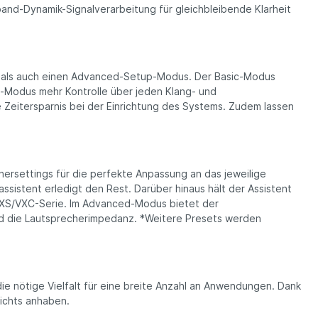
and-Dynamik-Signalverarbeitung für gleichbleibende Klarheit
- als auch einen Advanced-Setup-Modus. Der Basic-Modus
-Modus mehr Kontrolle über jeden Klang- und
 Zeitersparnis bei der Einrichtung des Systems. Zudem lassen
ersettings für die perfekte Anpassung an das jewei­lige
sistent erledigt den Rest. Darüber hinaus hält der Assistent
d VXS/VXC-Serie. Im Advanced-Modus bietet der
und die Lautsprecherimpedanz. *Weitere Presets werden
 nötige Vielfalt für eine breite Anzahl an Anwen­dungen. Dank
nichts anhaben.