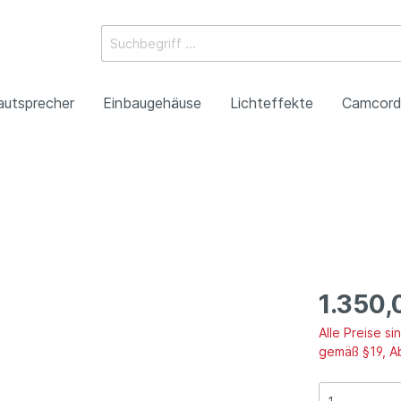
autsprecher
Einbaugehäuse
Lichteffekte
Camcord
ossysteme
e Mischpulte
erstärker
boxen
Racks
 Heads
-Camcorder
ojektoren
gestaltung
Antennentechnik
Tonsäulen
Spezialeffekte
P2HD-Camcorder
Laser-Projektoren
Werbeartikel
roduktion
Benefizkonzerte
1.350,
Alle Preise s
gemäß §19, A