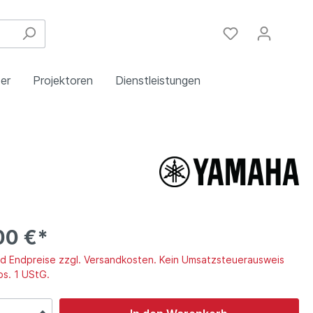
er
Projektoren
Dienstleistungen
Festinstallation
Einbau
Steuergeräte
Schulungen
Handy & DSL
00 €*
ind Endpreise zzgl. Versandkosten. Kein Umsatzsteuerausweis
bs. 1 UStG.