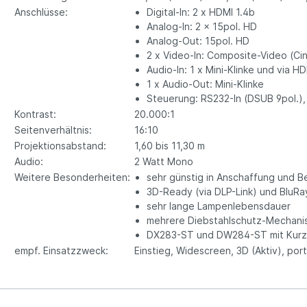
Anschlüsse:
Digital-In: 2 x HDMI 1.4b
Analog-In: 2 x 15pol. HD
Analog-Out: 15pol. HD
2 x Video-In: Composite-Video (Cin
Audio-In: 1 x Mini-Klinke und via H
1 x Audio-Out: Mini-Klinke
Steuerung: RS232-In (DSUB 9pol.),
Kontrast:
20.000:1
Seitenverhältnis:
16:10
Projektionsabstand:
1,60 bis 11,30 m
Audio:
2 Watt Mono
Weitere Besonderheiten:
sehr günstig in Anschaffung und B
3D-Ready (via DLP-Link) und BluRa
sehr lange Lampenlebensdauer
mehrere Diebstahlschutz-Mechan
DX283-ST und DW284-ST mit Kurzd
empf. Einsatzzweck:
Einstieg, Widescreen, 3D (Aktiv), por