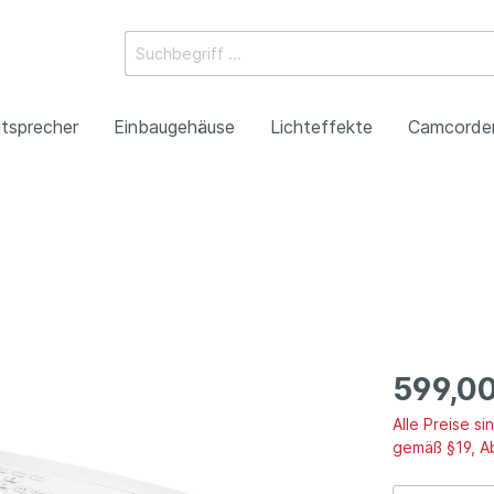
tsprecher
Einbaugehäuse
Lichteffekte
Camcorde
ossysteme
e Mischpulte
erstärker
boxen
Racks
 Heads
-Camcorder
ojektoren
gestaltung
Antennentechnik
Tonsäulen
Spezialeffekte
P2HD-Camcorder
Laser-Projektoren
Werbeartikel
roduktion
Benefizkonzerte
599,00
Alle Preise s
gemäß §19, A