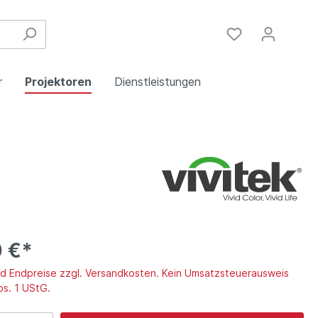
r
Projektoren
Dienstleistungen
Festinstallation
Einbau
Steuergeräte
Schulungen
Handy & DSL
 €*
ind Endpreise zzgl. Versandkosten. Kein Umsatzsteuerausweis
bs. 1 UStG.