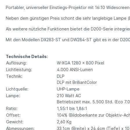
Portabler, universeller Einstiegs-Projektor mit 16:10 Widescre
Neben dem günstigen Preis schont die sehr langlebige Lampe (Ec
Als weitere nützliche Funktionen bietet die D200-Serie integri
Mit den Modellen DX283-ST und DW284-ST gibt es in der D200-
Technische Details:
Auflösung:
W-XGA 1280 x 800 Pixel
Lichtleistung:
4.000 ANSI-Lumen
Technik:
DLP
DLP mit BrilliantColor
Lichtquelle:
UHP-Lampe
Lampe:
210 Watt AC
Betriebszeit max. 5.500 Std. (Eco 7.
Ratio:
1,55:1 bis 1,86:1
Offset:
104% (Bildoberkante zur Objektiv-Ac
Gewicht:
2,60 Kg
Abmessungen:
33,1cm (Breite) x 24,4cm (Tiefe) x 1