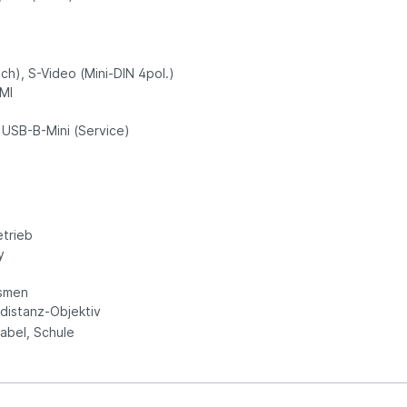
ch), S-Video (Mini-DIN 4pol.)
DMI
 USB-B-Mini (Service)
etrieb
y
ismen
istanz-Objektiv
tabel, Schule