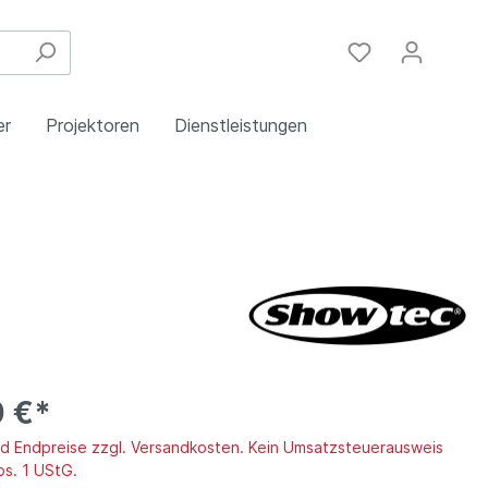
er
Projektoren
Dienstleistungen
Festinstallation
Einbau
Steuergeräte
Schulungen
Handy & DSL
0 €*
ind Endpreise zzgl. Versandkosten. Kein Umsatzsteuerausweis
bs. 1 UStG.