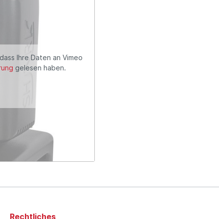
 dass Ihre Daten an Vimeo
rung
gelesen haben.
Rechtliches