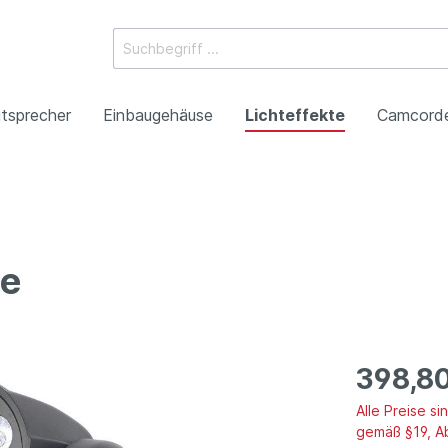
tsprecher
Einbaugehäuse
Lichteffekte
Camcord
ossysteme
e Mischpulte
erstärker
boxen
Racks
 Heads
-Camcorder
ojektoren
gestaltung
Antennentechnik
Tonsäulen
Spezialeffekte
P2HD-Camcorder
Laser-Projektoren
Werbeartikel
ne
roduktion
Benefizkonzerte
398,8
Alle Preise s
gemäß §19, A