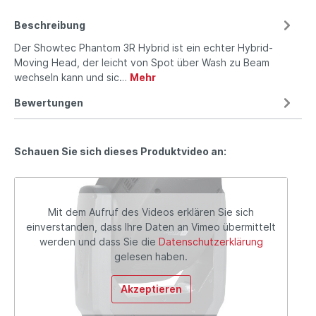
Beschreibung
Der Showtec Phantom 3R Hybrid ist ein echter Hybrid-
Moving Head, der leicht von Spot über Wash zu Beam
wechseln kann und sic…
Mehr
Bewertungen
Schauen Sie sich dieses Produktvideo an:
Mit dem Aufruf des Videos erklären Sie sich
einverstanden, dass Ihre Daten an Vimeo übermittelt
werden und dass Sie die
Datenschutzerklärung
gelesen haben.
Akzeptieren