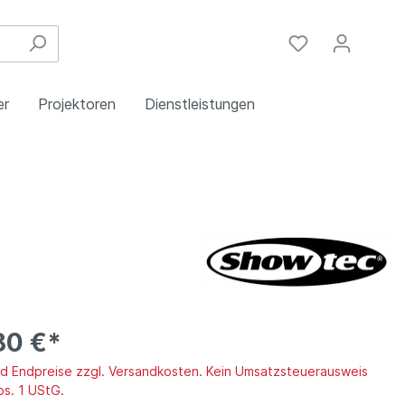
er
Projektoren
Dienstleistungen
Festinstallation
Einbau
Steuergeräte
Schulungen
Handy & DSL
80 €*
ind Endpreise zzgl. Versandkosten. Kein Umsatzsteuerausweis
bs. 1 UStG.