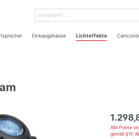
tsprecher
Einbaugehäuse
Lichteffekte
Camcord
ossysteme
e Mischpulte
erstärker
boxen
Racks
 Heads
-Camcorder
ojektoren
gestaltung
Antennentechnik
Tonsäulen
Spezialeffekte
P2HD-Camcorder
Laser-Projektoren
Werbeartikel
eam
roduktion
Benefizkonzerte
1.298,
Alle Preise s
gemäß §19, A