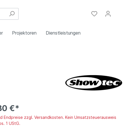
er
Projektoren
Dienstleistungen
Festinstallation
Einbau
Steuergeräte
Schulungen
Handy & DSL
80 €*
ind Endpreise zzgl. Versandkosten. Kein Umsatzsteuerausweis
bs. 1 UStG.