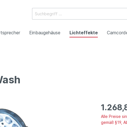
tsprecher
Einbaugehäuse
Lichteffekte
Camcord
ossysteme
e Mischpulte
erstärker
boxen
Racks
 Heads
-Camcorder
ojektoren
gestaltung
Antennentechnik
Tonsäulen
Spezialeffekte
P2HD-Camcorder
Laser-Projektoren
Werbeartikel
Wash
roduktion
Benefizkonzerte
1.268,
Alle Preise s
gemäß §19, A