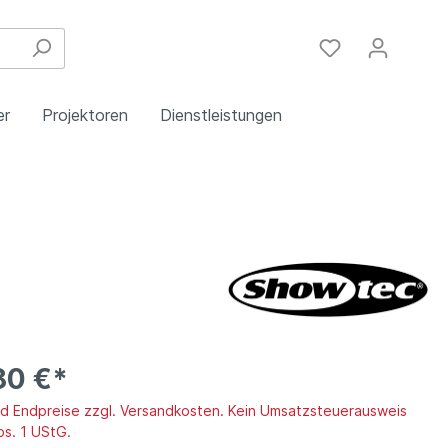
er
Projektoren
Dienstleistungen
Festinstallation
Einbau
Steuergeräte
Schulungen
Handy & DSL
80 €*
ind Endpreise zzgl. Versandkosten. Kein Umsatzsteuerausweis
bs. 1 UStG.