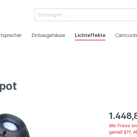
tsprecher
Einbaugehäuse
Lichteffekte
Camcord
ossysteme
e Mischpulte
erstärker
boxen
Racks
 Heads
-Camcorder
ojektoren
gestaltung
Antennentechnik
Tonsäulen
Spezialeffekte
P2HD-Camcorder
Laser-Projektoren
Werbeartikel
pot
roduktion
Benefizkonzerte
1.448,
Alle Preise s
gemäß §19, A