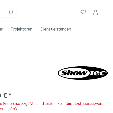
er
Projektoren
Dienstleistungen
Festinstallation
Einbau
Steuergeräte
Schulungen
Handy & DSL
0 €*
ind Endpreise zzgl. Versandkosten. Kein Umsatzsteuerausweis
bs. 1 UStG.