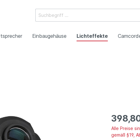
tsprecher
Einbaugehäuse
Lichteffekte
Camcord
ossysteme
e Mischpulte
erstärker
boxen
Racks
 Heads
-Camcorder
ojektoren
gestaltung
Antennentechnik
Tonsäulen
Spezialeffekte
P2HD-Camcorder
Laser-Projektoren
Werbeartikel
roduktion
Benefizkonzerte
398,8
Alle Preise s
gemäß §19, A