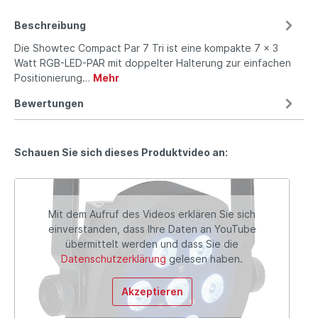
Beschreibung
Die Showtec Compact Par 7 Tri ist eine kompakte 7 x 3
Watt RGB-LED-PAR mit doppelter Halterung zur einfachen
Positionierung…
Mehr
Bewertungen
Schauen Sie sich dieses Produktvideo an:
Mit dem Aufruf des Videos erklären Sie sich
einverstanden, dass Ihre Daten an YouTube
übermittelt werden und dass Sie die
Datenschutzerklärung
gelesen haben.
Akzeptieren