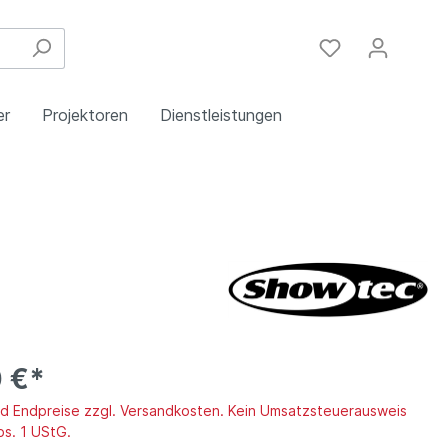
er
Projektoren
Dienstleistungen
Festinstallation
Einbau
Steuergeräte
Schulungen
Handy & DSL
 €*
ind Endpreise zzgl. Versandkosten. Kein Umsatzsteuerausweis
bs. 1 UStG.