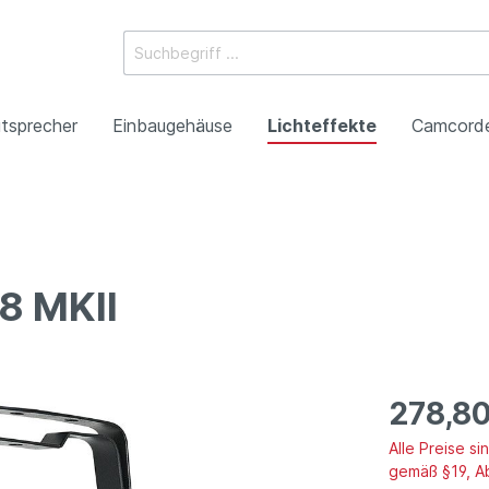
tsprecher
Einbaugehäuse
Lichteffekte
Camcord
ossysteme
e Mischpulte
erstärker
boxen
Racks
 Heads
-Camcorder
ojektoren
gestaltung
Antennentechnik
Tonsäulen
Spezialeffekte
P2HD-Camcorder
Laser-Projektoren
Werbeartikel
8 MKII
roduktion
Benefizkonzerte
278,80
Alle Preise s
gemäß §19, A