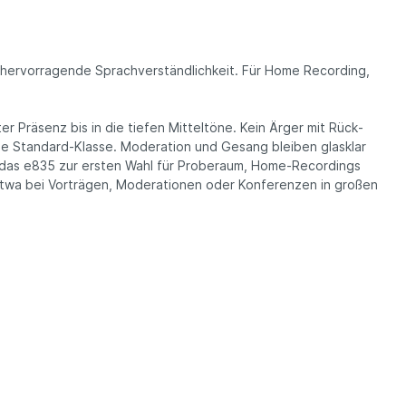
ervor­ragende Sprach­ver­ständ­lich­keit. Für Home Recording,
er Präsenz bis in die tiefen Mittel­töne. Kein Ärger mit Rück­
e Stan­dard-Klas­se. Modera­tion und Gesang bleiben glas­klar
n das e835 zur ersten Wahl für Probe­raum, Home-Recordings
: etwa bei Vorträgen, Modera­tionen oder Konfe­renzen in großen