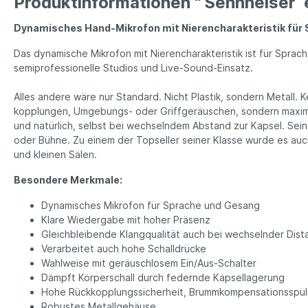
Produktinformationen " Sennheiser
Dynamisches Hand-Mikrofon mit Nieren­charak­teristik für
Das dynamische Mikrofon mit Nieren­charak­teristik ist für Spra
semi­profes­sionelle Studios und Live-Sound-Einsatz.
Alles andere wäre nur Standard. Nicht Plastik, sondern Metall. Ke
kopp­lungen, Umgebungs- oder Griff­geräu­schen, sondern maxi­ma
und natür­lich, selbst bei wech­seln­dem Abstand zur Kapsel. S
oder Bühne. Zu einem der Top­seller seiner Klasse wurde es auch 
und kleinen Sälen.
Besondere Merkmale:
Dynamisches Mikrofon für Sprache und Gesang
Klare Wiedergabe mit hoher Präsenz
Gleichbleibende Klang­qualität auch bei wech­seln­der Dist
Verarbeitet auch hohe Schall­drücke
Wahlweise mit geräusch­losem Ein/Aus-Schalter
Dämpft Körperschall durch federnde Kapsel­lagerung
Hohe Rückkopplungssicherheit, Brumm­kompen­sations­spu
Robustes Metallgehäuse