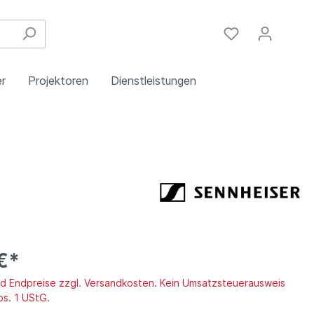
r
Projektoren
Dienstleistungen
Festinstallation
Einbau
Steuergeräte
Schulungen
Handy & DSL
€*
ind Endpreise zzgl. Versandkosten. Kein Umsatzsteuerausweis
bs. 1 UStG.