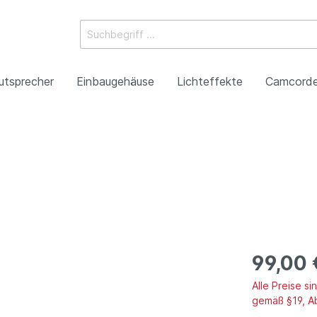
utsprecher
Einbaugehäuse
Lichteffekte
Camcorde
ossysteme
e Mischpulte
erstärker
boxen
Racks
 Heads
-Camcorder
ojektoren
gestaltung
Antennentechnik
Tonsäulen
Spezialeffekte
P2HD-Camcorder
Laser-Projektoren
Werbeartikel
roduktion
Benefizkonzerte
99,00 
Alle Preise s
gemäß §19, A