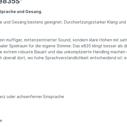
 e835S"
 Sprache und Gesang.
che und Gesang bestens geeignet. Durch­setzungs­starker Klang und h
in muffiger, mitten­zen­trier­ter Sound, sondern klare Höhen mit satt
ler Spiel­raum für die eigene Stimme: Das e835 klingt besser als di
eine extrem robuste Bauart und das unkom­plizierte Handling mache
überall dort, wo hohe Sprach­ver­ständ­lich­keit ent­schei­dend ist
anz oder achsen­ferner Ein­sprache
le