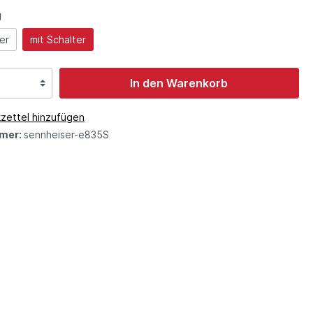
g
er
mit Schalter
In den Warenkorb
zettel hinzufügen
mer:
sennheiser-e835S