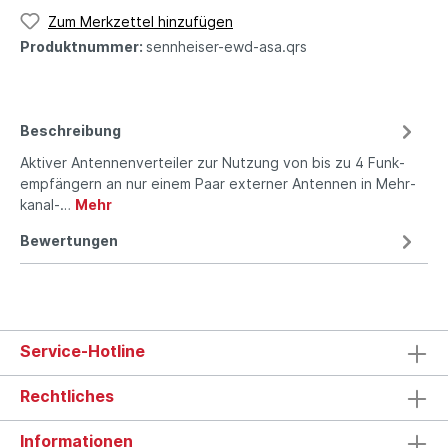
Zum Merkzettel hinzufügen
Produktnummer:
sennheiser-ewd-asa.qrs
Beschreibung
Aktiver Antennenverteiler zur Nut­zung von bis zu 4 Funk­
emp­fän­gern an nur einem Paar ex­ter­ner An­ten­nen in Mehr­
kanal-…
Mehr
Bewertungen
Service-Hotline
Rechtliches
Informationen