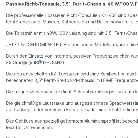
Passive Richt-Tonsäule, 3,5"-Ferrit-Chassis, 40 W/100 V,
Die professionellen passiven Richt-Tonsäulen K4-40F sind spezie
Konferenzräume, Museen, Kathedralen und Hallen sowie für all
Die Tonstrahler mit 40W/100V Leistung sind mit 3,5" Ferrit-Ch
JETZT NOCH KOMPAKTER: Bei den neuen Modellen wurde die Ge
Durch den Einsatz von internen, passiven Frequenzweichen wurd
35 Grad@ (6dB@1kHz­8kHz).
Die neu entwickelten K4-Tonsäulen sind eine Kombination aus
berechneten 3,5" Ferrit-Breitband-Chassis im LF/MF Frequenzb
Die frequenzunabhängige Richt-Schallabstrahlung ist nur auf d
Die gleichmäßige Lautstärke und ausgezeichnete Sprachverständl
abstrahlung in der vertikalen Ebene bewirkt eine erhöhte Rich
Das Gehäuse aus speziell geformtem Aluminiumprofil ist besonde
leichtes Unternehmen.