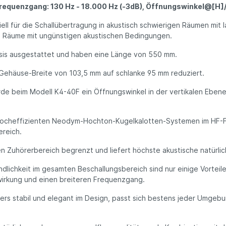
 Frequenzgang: 130 Hz - 18.000 Hz (-3dB), Öffnungswinkel@[H
ll für die Schallübertragung in akustisch schwierigen Räumen mit la
e Räume mit ungünstigen akustischen Bedingungen.
assis ausgestattet und haben eine Länge von 550 mm.
häuse-Breite von 103,5 mm auf schlanke 95 mm reduziert.
e beim Modell K4-40F ein Öffnungswinkel in der vertikalen Ebene 
 hocheffizienten Neodym-Hochton-Kugelkalotten-Systemen im HF-F
ereich.
en Zuhörerbereich begrenzt und liefert höchste akustische natürl
ichkeit im gesamten Beschallungsbereich sind nur einige Vorteile 
twirkung und einen breiteren Frequenzgang.
rs stabil und elegant im Design, passt sich bestens jeder Umgebun