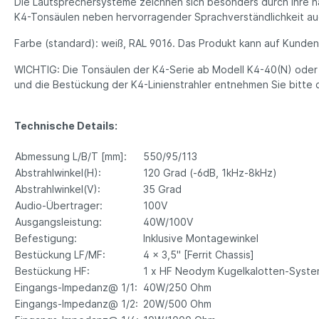
Die Lautsprechersysteme zeichnen sich besonders durch ihre 
K4-Tonsäulen neben hervorragender Sprachverständlichkeit auc
Farbe (standard): weiß, RAL 9016. Das Produkt kann auf Kund
WICHTIG: Die Tonsäulen der K4-Serie ab Modell K4-40(N) oder 
und die Bestückung der K4-Linien­strahler entnehmen Sie bitte
Technische Details:
Abmessung L/B/T [mm]:
550/95/113
Abstrahlwinkel(H):
120 Grad (-6dB, 1kHz-8kHz)
Abstrahlwinkel(V):
35 Grad
Audio-Übertrager:
100V
Ausgangsleistung:
40W/100V
Befestigung:
Inklusive Montagewinkel
Bestückung LF/MF:
4 x 3,5" [Ferrit Chassis]
Bestückung HF:
1 x HF Neodym Kugelkalotten-Syst
Eingangs-Impedanz@ 1/1:
40W/250 Ohm
Eingangs-Impedanz@ 1/2:
20W/500 Ohm