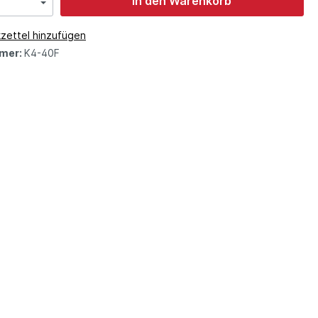
In den Warenkorb
zettel hinzufügen
mer:
K4-40F