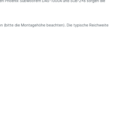
it den Phoenix Subwoofern DAS-1000A und SUB-2x8 sorgen die
den (bitte die Montagehöhe beachten). Die typische Reichweite