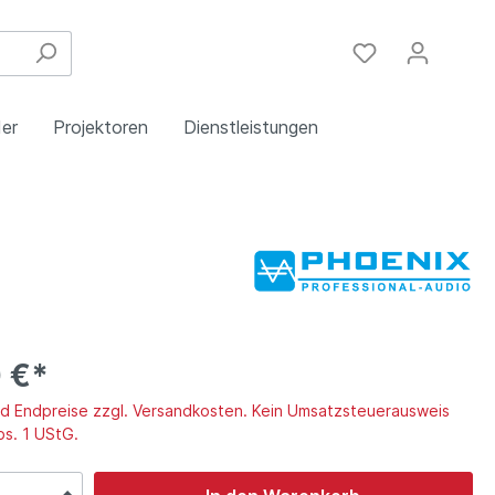
er
Projektoren
Dienstleistungen
Festinstallation
Einbau
Steuergeräte
Schulungen
Handy & DSL
 €*
ind Endpreise zzgl. Versandkosten. Kein Umsatzsteuerausweis
bs. 1 UStG.