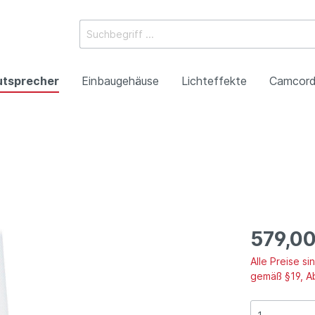
utsprecher
Einbaugehäuse
Lichteffekte
Camcord
ossysteme
e Mischpulte
erstärker
boxen
Racks
 Heads
-Camcorder
ojektoren
gestaltung
Antennentechnik
Tonsäulen
Spezialeffekte
P2HD-Camcorder
Laser-Projektoren
Werbeartikel
roduktion
Benefizkonzerte
579,00
Alle Preise s
gemäß §19, A