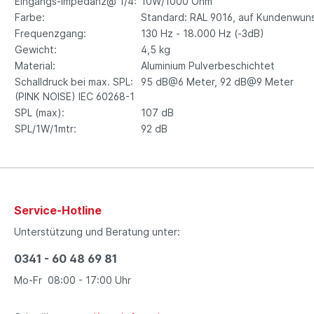
Eingangs-Impedanz@ 1/4:
10W/1000 Ohm
Farbe:
Standard: RAL 9016, auf Kundenwuns
Frequenzgang:
130 Hz - 18.000 Hz (-3dB)
Gewicht:
4,5 kg
Material:
Aluminium Pulverbeschichtet
Schalldruck bei max. SPL:
95 dB@6 Meter, 92 dB@9 Meter
(PINK NOISE) IEC 60268-1
SPL (max):
107 dB
SPL/1W/1mtr:
92 dB
Service-Hotline
Unterstützung und Beratung unter:
0341 - 60 48 69 81
Mo-Fr 08:00 - 17:00 Uhr