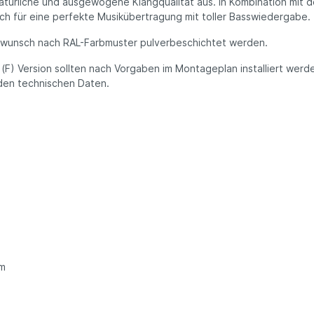
natürliche und ausgewogene Klangqualität aus. In Kombination m
h für eine perfekte Musikübertragung mit toller Basswiedergabe.
enwunsch nach RAL-Farbmuster pulverbeschichtet werden.
(F) Version sollten nach Vorgaben im Montageplan installiert wer
 den technischen Daten.
em