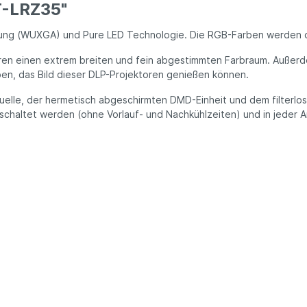
T-LRZ35"
ösung (WUXGA) und Pure LED Technologie. Die RGB-Farben werden d
toren einen extrem breiten und fein abgestimmten Farbraum. Außer
en, das Bild dieser DLP-Projektoren genießen können.
quelle, der hermetisch abgeschirmten DMD-Einheit und dem filterl
haltet werden (ohne Vorlauf- und Nachkühlzeiten) und in jeder Anor