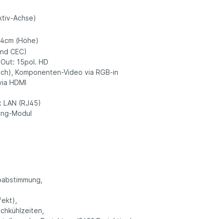
ktiv-Achse)
2,4cm (Höhe)
 und CEC)
-Out: 15pol. HD
inch), Komponenten-Video via RGB-in
 via HDMI
 x LAN (RJ45)
ming-Modul
babstimmung,
ekt),
achkühlzeiten,