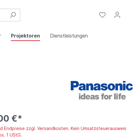
r
Projektoren
Dienstleistungen
Festinstallation
Einbau
Steuergeräte
Schulungen
Handy & DSL
00 €*
ind Endpreise zzgl. Versandkosten. Kein Umsatzsteuerausweis
bs. 1 UStG.