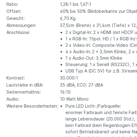
Ratio:
1,28:1 bis 1,67:1
Offset:
40% bis 50% (Bildoberkante zur Obje
Gewicht:
6,70 Kg
Abmessungen:
37,5cm (Breite) x 31,4cm (Tiefe) x 1
Anschlüsse:
2 x Digital-In: 2 x HDMI (mit HDCP
1 x RGB-In: 15pol. HD / 1 x RGB-In/
2 x Video-In: Composite-Video (C
4 x Audio-In; 2 x 3,5mm Klinke, 2 x
1 x Audio-Out: 3,5mm Klinke
Steuerung: 1 x Seriell (RS232C), 1
USB Typ A (DC 5V) für z.B. Strea
Kontrast:
30.000:1
Lautstärke in dBA:
35 dBA, ECO: 27 dBA
Seitenverhältnis:
16:10
Audio:
10 Watt Mono
Weitere Besonderheiten:
Pure LED Licht-/Farbquelle:
enormer Farbraum und feinste Far
lange Lebensdauer (20.000 Std.),
kein Farbrad (kein Regenbogen-Eff
sofort Betriebsbereit und keine N