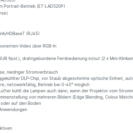
 im Portrait-Betrieb (ET-LAD520P)
hse)
l Link/HDBaseT (RJ45)
mponenten-Video über RGB-In
SUB 9pol.), drahtgebundene Fernbedienung in/out (2 x Mini-Klink
ise, niedriger Stromverbrauch
ggekühlter DLP-Chip, vor Staub abgeschirmte optische Einheit, auto
e, netzwerkfähig, Betrieb bei 0-45° möglich
Lüfter kühlt die Lampen auch dann, wenn der Projektor vom Stro
mmenstellung von mehreren Bildern (Edge Blending, Colour Matchi
n oder auf den Boden
e Anwendungen
ktiven