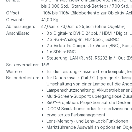
bis 3.000 Std. (Standard-Betrieb) / 700 Std.
Offset:
-10% bis 110% (Bildoberkante zur Objektiv-Ac
Gewicht:
41,00 Kg
Abmessungen:
62,0cm x 73,0cm x 25,5cm (ohne Objektiv)
Anschlüsse:
3 x Digital-In: DVI-D 24pol. / HDMI / Digita
2 x RGB-Analog-In: HD15pol., 5xBNC
2 x Video-In: Composite-Video (BNC), Ko
1 x SDI-In: BNC
Steuerung: LAN (RJ45), RS232-In / -Out (D
Seitenverhältnis:
16:9
Weitere
für die Leistungsklasse extrem kompakt, le
Besonderheiten:
für Dauereinsatz (24h/7T) geeignet: flüssi
Umschaltung von einer Lampe auf die Ander
Lampenschutzschaltung: Akkubetriebener 
Multi-Screen-Support: übergangslose Zusa
360°-Projektion: Projektion auf die Decke
DICOM Simulationsmodus für medizinisch
erweitertes Farbmanagement
Lens-Memory- und Lens-Lock-Funktionen
Marktführende Auswahl an optionalen Obje