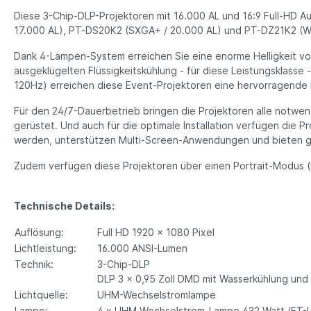
Diese 3-Chip-DLP-Projektoren mit 16.000 AL und 16:9 Full-HD A
17.000 AL), PT-DS20K2 (SXGA+ / 20.000 AL) und PT-DZ21K2 (W
Dank 4-Lampen-System erreichen Sie eine enorme Helligkeit vo
ausgeklügelten Flüssigkeitskühlung - für diese Leistungsklasse
120Hz) erreichen diese Event-Projektoren eine hervorragende B
Für den 24/7-Dauerbetrieb bringen die Projektoren alle notwen
gerüstet. Und auch für die optimale Installation verfügen die P
werden, unterstützen Multi-Screen-Anwendungen und bieten ge
Zudem verfügen diese Projektoren über einen Portrait-Modus (Hoc
Technische Details:
Auflösung:
Full HD 1920 x 1080 Pixel
Lichtleistung:
16.000 ANSI-Lumen
Technik:
3-Chip-DLP
DLP 3 x 0,95 Zoll DMD mit Wasserkühlung und
Lichtquelle:
UHM-Wechselstromlampe
Lampe:
4 x UHM Wechselstrom-Lampe 432 Watt (ET-