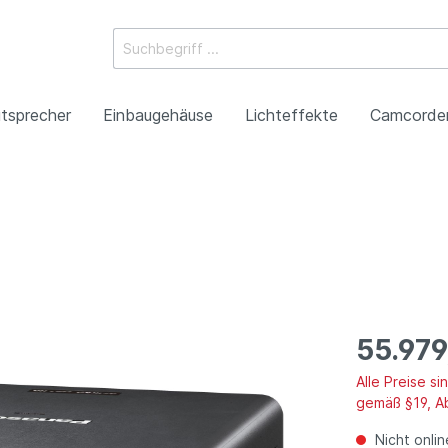
tsprecher
Einbaugehäuse
Lichteffekte
Camcorde
ossysteme
e Mischpulte
erstärker
boxen
Racks
 Heads
-Camcorder
ojektoren
gestaltung
Antennentechnik
Tonsäulen
Spezialeffekte
P2HD-Camcorder
Laser-Projektoren
Werbeartikel
roduktion
Benefizkonzerte
55.979
Alle Preise s
gemäß §19, A
Nicht onlin