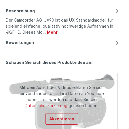
Beschreibung
Der Camcorder AG-UX90 ist das UX-Standardmodell für
spielend einfache, qualitativ hochwertige Aufnahmen in
4K/FHD. Dieses Mo…
Mehr
Bewertungen
Schauen Sie sich dieses Produktvideo an:
Mit dem Aufruf des Videos erklären Sie sich
einverstanden, dass Ihre Daten an YouTube
übermittelt werden und dass Sie die
Datenschutzerklärung
gelesen haben.
Akzeptieren