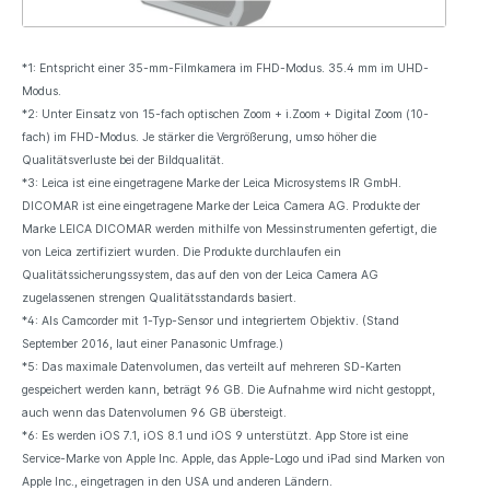
*1: Entspricht einer 35-mm-Filmkamera im FHD-Modus. 35.4 mm im UHD-
Modus.
*2: Unter Einsatz von 15-fach optischen Zoom + i.Zoom + Digital Zoom (10-
fach) im FHD-Modus. Je stärker die Vergrößerung, umso höher die
Qualitätsverluste bei der Bildqualität.
*3: Leica ist eine eingetragene Marke der Leica Microsystems IR GmbH.
DICOMAR ist eine eingetragene Marke der Leica Camera AG. Produkte der
Marke LEICA DICOMAR werden mithilfe von Messinstrumenten gefertigt, die
von Leica zertifiziert wurden. Die Produkte durchlaufen ein
Qualitätssicherungssystem, das auf den von der Leica Camera AG
zugelassenen strengen Qualitätsstandards basiert.
*4: Als Camcorder mit 1-Typ-Sensor und integriertem Objektiv. (Stand
September 2016, laut einer Panasonic Umfrage.)
*5: Das maximale Datenvolumen, das verteilt auf mehreren SD-Karten
gespeichert werden kann, beträgt 96 GB. Die Aufnahme wird nicht gestoppt,
auch wenn das Datenvolumen 96 GB übersteigt.
*6: Es werden iOS 7.1, iOS 8.1 und iOS 9 unterstützt. App Store ist eine
Service-Marke von Apple Inc. Apple, das Apple-Logo und iPad sind Marken von
Apple Inc., eingetragen in den USA und anderen Ländern.