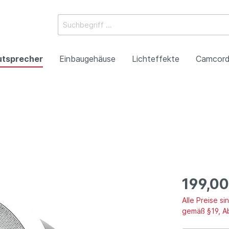
utsprecher
Einbaugehäuse
Lichteffekte
Camcord
ossysteme
e Mischpulte
erstärker
boxen
Racks
 Heads
-Camcorder
ojektoren
gestaltung
Antennentechnik
Tonsäulen
Spezialeffekte
P2HD-Camcorder
Laser-Projektoren
Werbeartikel
roduktion
Benefizkonzerte
199,00
Alle Preise s
gemäß §19, A