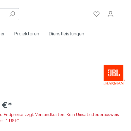
er
Projektoren
Dienstleistungen
Festinstallation
Einbau
Steuergeräte
Schulungen
Handy & DSL
 €*
ind Endpreise zzgl. Versandkosten. Kein Umsatzsteuerausweis
bs. 1 UStG.