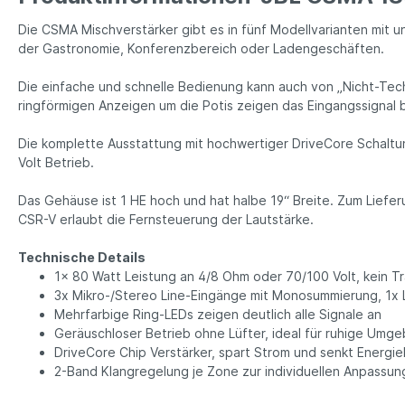
Die CSMA Mischverstärker gibt es in fünf Modellvarianten mit 
der Gastronomie, Konferenzbereich oder Ladengeschäften.
Die einfache und schnelle Bedienung kann auch von „Nicht-Tech
ringförmigen Anzeigen um die Potis zeigen das Eingangssignal 
Die komplette Ausstattung mit hochwertiger DriveCore Schaltun
Volt Betrieb.
Das Gehäuse ist 1 HE hoch und hat halbe 19“ Breite. Zum Lief
CSR-V erlaubt die Fernsteuerung der Lautstärke.
Technische Details
1x 80 Watt Leistung an 4/8 Ohm oder 70/100 Volt, kein T
3x Mikro-/Stereo Line-Eingänge mit Monosummierung, 1x 
Mehrfarbige Ring-LEDs zeigen deutlich alle Signale an
Geräuschloser Betrieb ohne Lüfter, ideal für ruhige Umg
DriveCore Chip Verstärker, spart Strom und senkt Energiek
2-Band Klangregelung je Zone zur individuellen Anpassun