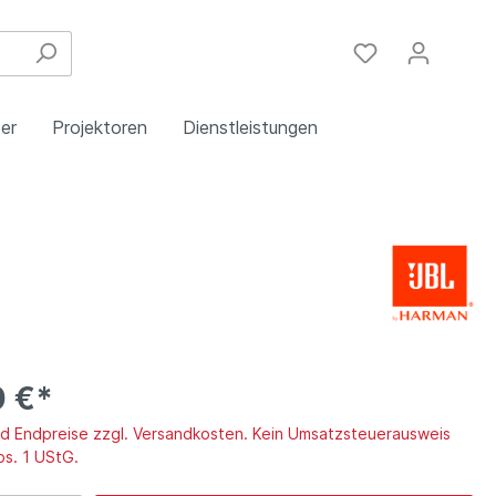
er
Projektoren
Dienstleistungen
Festinstallation
Einbau
Steuergeräte
Schulungen
Handy & DSL
0 €*
ind Endpreise zzgl. Versandkosten. Kein Umsatzsteuerausweis
bs. 1 UStG.