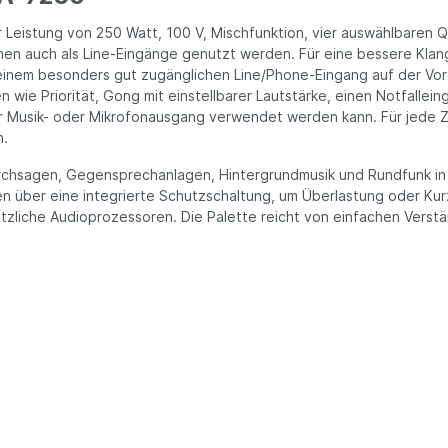
 Leistung von 250 Watt, 100 V, Mischfunktion, vier auswählbaren 
n auch als Line-Eingänge genutzt werden. Für eine bessere Klangq
nd einem besonders gut zugänglichen Line/Phone-Eingang auf der V
n wie Priorität, Gong mit einstellbarer Lautstärke, einen Notfall
er Musik- oder Mikrofonausgang verwendet werden kann. Für jede Z
n.
chsagen, Gegensprechanlagen, Hintergrundmusik und Rundfunk in K
n über eine integrierte Schutzschaltung, um Überlastung oder Kur
ätzliche Audioprozessoren. Die Palette reicht von einfachen Verst