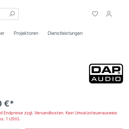
er
Projektoren
Dienstleistungen
Festinstallation
Einbau
Steuergeräte
Schulungen
Handy & DSL
0 €*
ind Endpreise zzgl. Versandkosten. Kein Umsatzsteuerausweis
bs. 1 UStG.