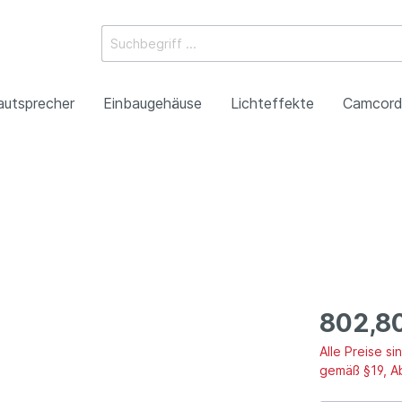
autsprecher
Einbaugehäuse
Lichteffekte
Camcord
ossysteme
e Mischpulte
erstärker
boxen
Racks
 Heads
-Camcorder
ojektoren
gestaltung
Antennentechnik
Tonsäulen
Spezialeffekte
P2HD-Camcorder
Laser-Projektoren
Werbeartikel
roduktion
Benefizkonzerte
802,8
Alle Preise s
gemäß §19, A