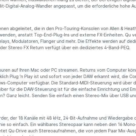
it-Digital-Analog-Wandler angepasst, um die erforderliche hohe Au
en abgeleitet, die in den Pro-Touring-Konsolen von Allen & Heat
wenden, anstatt Top-End-Plug-Ins und externe FX-Einheiten. Qu ve
elays, Modulatoren, Flanger und mehr. Die Effekte werden auf ded
der Stereo FX Return verfügt über ein dediziertes 4-Band-PEQ.
 Spuren auf Ihren Mac oder PC streamen. Returns vom Computer k
klich Plug 'n Play ist und sofort von jeder DAW erkannt wird, die C
dows-Computer verfügbar. Die Standard-MIDI-Steuerung wird über d
iber für die DAW-Steuerung ist für die einfache Einrichtung und E
? Ganz leicht. Senden Sie einfach einen Stereo-Mix über USB und
er, der 18 Kanäle mit 48 kHz, 24-Bit-Aufnahme und Wiedergabe dire
ie so einfach. Ein wählbares Stereopaar kann neben den 16 Mon
tet Qu-Drive auch Stereoaufnahmen, die von jedem Paar Mix-Aus