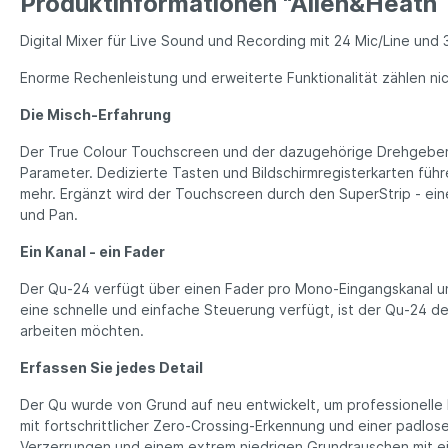
Produktinformationen "Allen&Heath
Digital Mixer für Live Sound und Recording mit 24 Mic/Line und
Enorme Rechenleistung und erweiterte Funktionalität zählen ni
Die Misch-Erfahrung
Der True Colour Touchscreen und der dazugehörige Drehgeber b
Parameter. Dedizierte Tasten und Bildschirmregisterkarten fü
mehr. Ergänzt wird der Touchscreen durch den SuperStrip - ein
und Pan.
Ein Kanal - ein Fader
Der Qu-24 verfügt über einen Fader pro Mono-Eingangskanal un
eine schnelle und einfache Steuerung verfügt, ist der Qu-24 de
arbeiten möchten.
Erfassen Sie jedes Detail
Der Qu wurde von Grund auf neu entwickelt, um professionelle 
mit fortschrittlicher Zero-Crossing-Erkennung und einer padlo
Verzerrungen und einem extrem niedrigen Grundrauschen mit ein