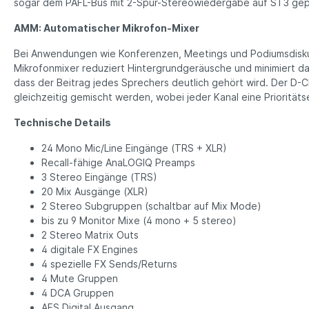
sogar dem PAFL-Bus mit 2-Spur-Stereowiedergabe auf ST3 ge
AMM: Automatischer Mikrofon-Mixer
Bei Anwendungen wie Konferenzen, Meetings und Podiumsdiskus
Mikrofonmixer reduziert Hintergrundgeräusche und minimiert da
dass der Beitrag jedes Sprechers deutlich gehört wird. Der D-Cl
gleichzeitig gemischt werden, wobei jeder Kanal eine Priorität
Technische Details
24 Mono Mic/Line Eingänge (TRS + XLR)
Recall-fähige AnaLOGIQ Preamps
3 Stereo Eingänge (TRS)
20 Mix Ausgänge (XLR)
2 Stereo Subgruppen (schaltbar auf Mix Mode)
bis zu 9 Monitor Mixe (4 mono + 5 stereo)
2 Stereo Matrix Outs
4 digitale FX Engines
4 spezielle FX Sends/Returns
4 Mute Gruppen
4 DCA Gruppen
AES Digital Ausgang