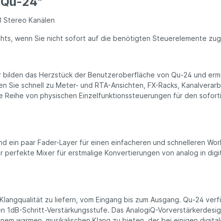
 Qu-24"
 3 Stereo Kanälen
chts, wenn Sie nicht sofort auf die benötigten Steuerelemente zug
ilden das Herzstück der Benutzeroberfläche von Qu-24 und ermögli
hren Sie schnell zu Meter- und RTA-Ansichten, FX-Racks, Kanalver
e Reihe von physischen Einzelfunktionssteuerungen für den sofort
d ein paar Fader-Layer für einen einfacheren und schnelleren Wor
r perfekte Mixer für erstmalige Konvertierungen von analog in digi
Klangqualität zu liefern, vom Eingang bis zum Ausgang. Qu-24 verf
sen 1dB-Schritt-Verstärkungsstufe. Das AnalogiQ-Vorverstärkerdesi
em warmen, musikalischen Klang zu bieten, der bei einigen digital