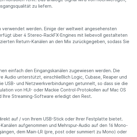
sgangsqualität zu liefern.
h verwendet werden. Einige der weltweit angesehen­sten
rfügt über 4 Stereo-RackFX-Engines mit liebevoll gestalteten
izierten Return-Kanälen an den Mix zurück­gegeben, sodass Sie
önnen einfach den Eingangskanälen zugewiesen werden. Die
ore Audio unterstützt, einschließlich Logic, Cubase, Reaper und
ie USB- und Netzwerkver­bindungen getunnelt, so dass sie die
mulation von HUI- oder Mackie Control-Protokollen auf Mac OS
 Ihre Streaming-Software erledigt den Rest.
kt auf / von Ihrem USB-Stick oder Ihrer Festplatte bietet.
o-Kanälen aufgenommen und Mehrspur-Audio auf den 16 Mono-
gängen, dem Main-LR (pre, post oder summiert zu Mono) oder