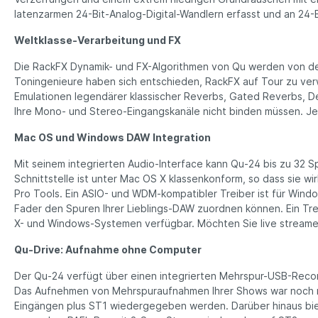
latenzarmen 24-Bit-Analog-Digital-Wandlern erfasst und an 24-B
Weltklasse-Verarbeitung und FX
Die RackFX Dynamik- und FX-Algorithmen von Qu werden von den
Toningenieure haben sich entschieden, RackFX auf Tour zu ver
Emulationen legendärer klassischer Reverbs, Gated Reverbs, D
Ihre Mono- und Stereo-Eingangskanäle nicht binden müssen. Je
Mac OS und Windows DAW Integration
Mit seinem integrierten Audio-Interface kann Qu-24 bis zu 32
Schnittstelle ist unter Mac OS X klassenkonform, so dass sie wir
Pro Tools. Ein ASIO- und WDM-kompatibler Treiber ist für Win
Fader den Spuren Ihrer Lieblings-DAW zuordnen können. Ein Tre
X- und Windows-Systemen verfügbar. Möchten Sie live streamen
Qu-Drive: Aufnahme ohne Computer
Der Qu-24 verfügt über einen integrierten Mehrspur-USB-Record
Das Aufnehmen von Mehrspuraufnahmen Ihrer Shows war noch n
Eingängen plus ST1 wiedergegeben werden. Darüber hinaus bie