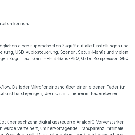
reifen können.
chen einen superschnellen Zugriff auf alle Ein­stellungen und
arbeitung, USB-Audiosteuerung, Szenen, Setup-Menüs und vielem
igen Zugriff auf Gain, HPF, 4-Band-PEQ, Gate, Kompressor, GEQ
kflow. Da jeder Mikrofoneingang über einen eigenen Fader für
tal und für diejenigen, die nicht mit mehreren Faderebenen
ügt über sechzehn digital gesteuerte AnalogiQ-Vor­verstärker
gn wurde verfeinert, um hervorragende Transparenz, minimale
en Konsolen fehlt. Das analoge Signal wird von hochwertigen,