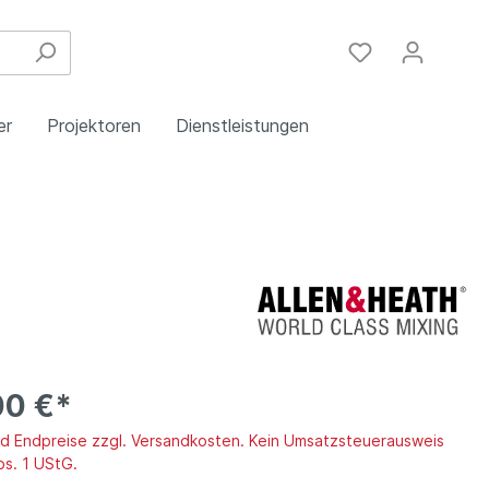
er
Projektoren
Dienstleistungen
Festinstallation
Einbau
Steuergeräte
Schulungen
Handy & DSL
00 €*
ind Endpreise zzgl. Versandkosten. Kein Umsatzsteuerausweis
bs. 1 UStG.