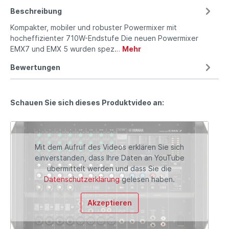
Beschreibung
Kompakter, mobiler und robuster Powermixer mit
hocheffizienter 710W-Endstufe Die neuen Powermixer
EMX7 und EMX 5 wurden spez…
Mehr
Bewertungen
Schauen Sie sich dieses Produktvideo an:
Mit dem Aufruf des Videos erklären Sie sich
einverstanden, dass Ihre Daten an YouTube
übermittelt werden und dass Sie die
Datenschutzerklärung
gelesen haben.
Akzeptieren